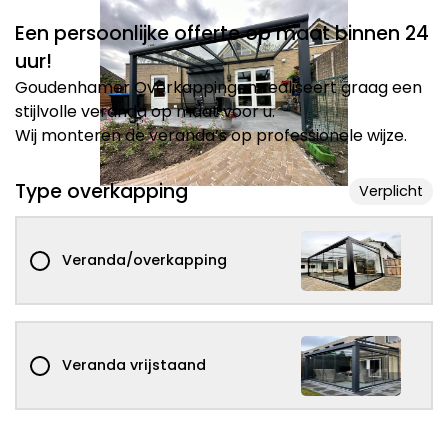
Een persoonlijke offerte op maat binnen 24
uur!
Goudenhamer Overkappingen realiseert graag een 
stijlvolle veranda op maat voor u.

Wij monteren de veranda’s op professionele wijze.
Type overkapping
Verplicht
Veranda/overkapping
Veranda vrijstaand